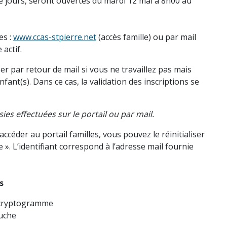
e jours, seront ouvertes du mardi 12 mai à 8h00 au
es :
www.ccas-stpierre.net
(accès famille) ou par mail
actif.
r par retour de mail si vous ne travaillez pas mais
ant(s). Dans ce cas, la validation des inscriptions se
ies effectuées sur le portail ou par mail.
céder au portail familles, vous pouvez le réinitialiser
 ». L’identifiant correspond à l’adresse mail fournie
s
t cryptogramme
auche