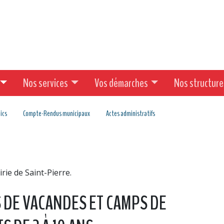
Nos services
Vos démarches
Nos structure
ics
Compte-Rendus municipaux
Actes administratifs
irie de Saint-Pierre.
S DE VACANDES ET CAMPS DE